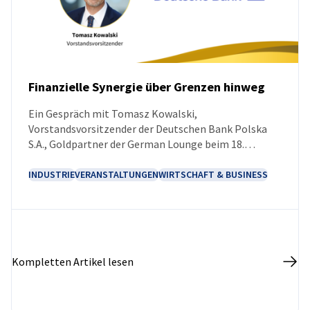
Finanzielle Synergie über Grenzen hinweg
Ein Gespräch mit Tomasz Kowalski,
NEUIGKEITEN
Vorstandsvorsitzender der Deutschen Bank Polska
S.A., Goldpartner der German Lounge beim 18.
Europäischen Wirtschaftskongress in Kattowitz.
INDUSTRIE
VERANSTALTUNGEN
WIRTSCHAFT & BUSINESS
Kompletten Artikel lesen