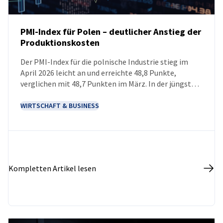
PMI-Index für Polen – deutlicher Anstieg der
Produktionskosten
NEUIGKEITEN
Der PMI-Index für die polnische Industrie stieg im
April 2026 leicht an und erreichte 48,8 Punkte,
verglichen mit 48,7 Punkten im März. In der jüngsten
Erhebung sind die Auswirkungen des Krieges im
Nahen Osten deutlich zu erkennen: Die Kosten der
WIRTSCHAFT & BUSINESS
Unternehmen sind so hoch wie seit vier Jahren nicht
mehr, und auch der Inflationsdruck nimmt erheblich
zu.
Kompletten Artikel lesen