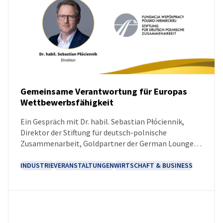
Gemeinsame Verantwortung für Europas
Wettbewerbsfähigkeit
NEUIGKEITEN
Ein Gespräch mit Dr. habil. Sebastian Płóciennik,
Direktor der Stiftung für deutsch-polnische
Zusammenarbeit, Goldpartner der German Lounge
beim 18. Europäischen Wirtschaftskongress in
Kattowitz.
INDUSTRIE
VERANSTALTUNGEN
WIRTSCHAFT & BUSINESS