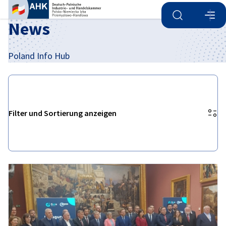
Suche öffnen
Navi
Ein
News
Poland Info Hub
Filter und Sortierung anzeigen
Filteroptionen wurden erfolgreich aktualisiert
German