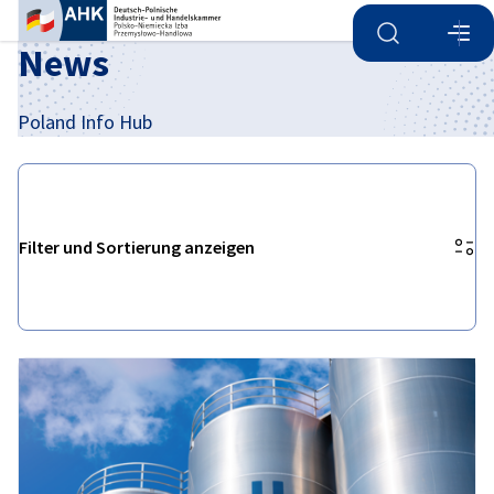
Suche öffnen
Navi
Ein
News
Poland Info Hub
Filter und Sortierung anzeigen
Filteroptionen wurden erfolgreich aktualisiert
German