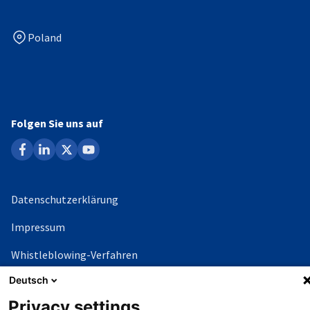
Poland
Folgen Sie uns auf
facebook
linkedin
x
youtube
Datenschutzerklärung
Impressum
Whistleblowing-Verfahren
Deutsch
©
Copyright - 2026 AHK
Privacy settings