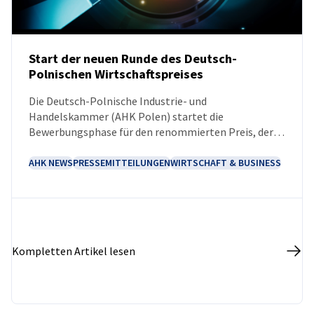
Start der neuen Runde des Deutsch-
Polnischen Wirtschaftspreises
NEUIGKEITEN
Die Deutsch-Polnische Industrie- und
Handelskammer (AHK Polen) startet die
Bewerbungsphase für den renommierten Preis, der
herausragende Leistungen in den deutsch-polnischen
Wirtschaftsbeziehungen würdigt.
AHK NEWS
PRESSEMITTEILUNGEN
WIRTSCHAFT & BUSINESS
Kompletten Artikel lesen