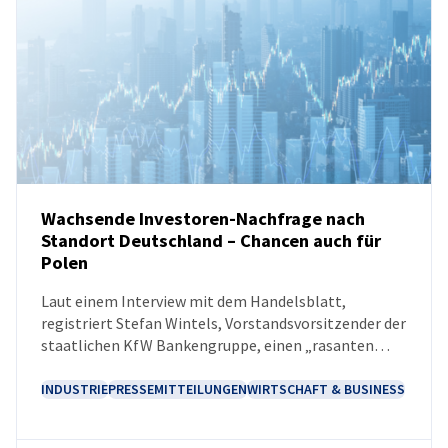
Wachsende Investoren-Nachfrage nach
Standort Deutschland – Chancen auch für
Polen
NEUIGKEITEN
Laut einem Interview mit dem Handelsblatt,
registriert Stefan Wintels, Vorstandsvorsitzender der
staatlichen KfW Bankengruppe, einen „rasanten
Stimmungswechsel“ unter internationalen
Investoren in Bezug auf Deutschland. Insbesondere
INDUSTRIE
PRESSEMITTEILUNGEN
WIRTSCHAFT & BUSINESS
institutionelle Kapitalgeber aus den USA,
Großbritannien, Kanada, Asien und dem Nahen Osten