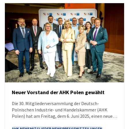
Neuer Vorstand der AHK Polen gewählt
Die 30. Mitgliederversammlung der Deutsch-
NEUIGKEITEN
Polnischen Industrie- und Handelskammer (AHK
Polen) hat am Freitag, dem 6. Juni 2025, einen neuen
Vorstand gewählt.
AHK NEWS
MITGLIEDER NEWS
PRESSEMITTEILUNGEN