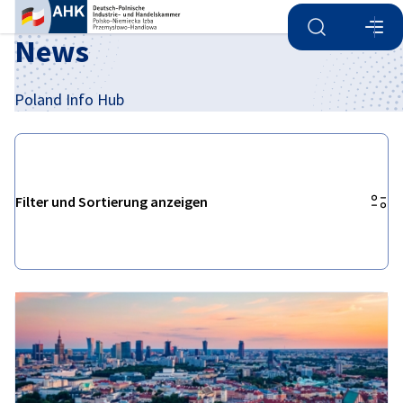
Suche öffnen
Navi
Ein
News
Poland Info Hub
Filter und Sortierung anzeigen
Filteroptionen wurden erfolgreich aktualisiert
German